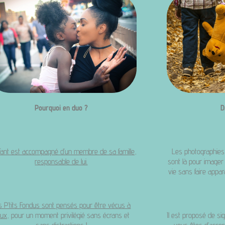
Pourquoi en duo ?
D
fant est accompagné d’un membre de sa famille,
Les photographies
responsable de lui.
sont là pour imager 
vie sans faire appar
s P’tits Fondus sont pensés pour être vécus à
ux
, pour un moment privilégié sans écrans et
Il est proposé de si