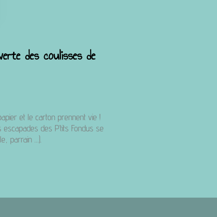
erte des coulisses de
apier et le carton prennent vie !
Les escapades des P’tits Fondus se
, parrain …).