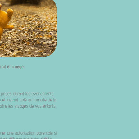
roit à l’image
 prises durant les événements
cet instant volé au tumulte de la
aitre les visages de vos enfants.
gner une autorisation parentale si