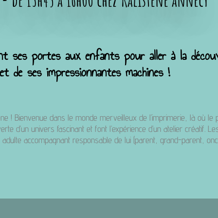
 - de 13h45 à 16h00 chez Kalistene annecy
nt ses portes aux enfants pour aller à la découv
e et de ses impressionnantes machines !
tene ! Bienvenue dans le monde merveilleux de l’imprimerie, là où le p
te d’un univers fascinant et font l’expérience d’un atelier créatif. 
n adulte accompagnant responsable de lui (parent, grand-parent, oncle