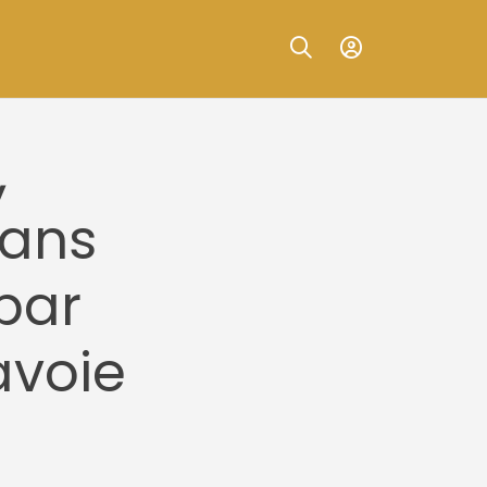
,
ans
 par
avoie