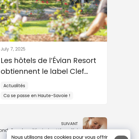
July 7, 2025
Les hôtels de l’Évian Resort
obtiennent le label Clef
Verte
Actualités
Ca se passe en Haute-Savoie !
SUIVANT
ondelles dans l’émission L’éco d’ici
par France Bleu Pays de Savoie
Nous utilisons des cookies pour vous offrir