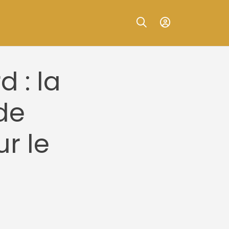
 : la
de
ur le