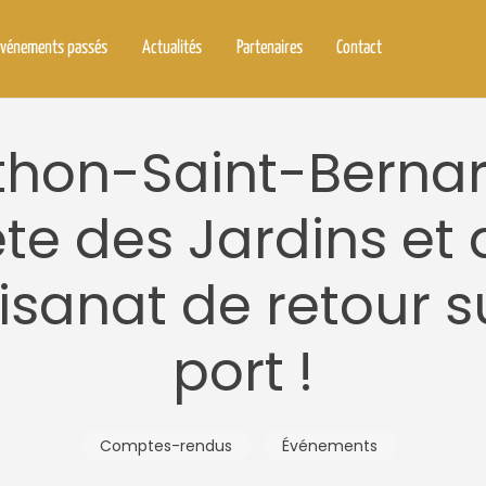
vénements passés
Actualités
Partenaires
Contact
hon-Saint-Bernard
ête des Jardins et 
tisanat de retour s
port !
Comptes-rendus
Événements