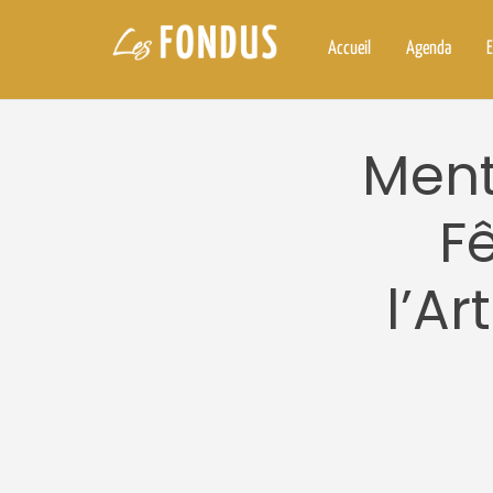
Accueil
Agenda
E
Ment
F
l’Ar