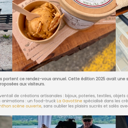
s portent ce rendez-vous annuel. Cette édition 2025 avait une sa
roposées aux visiteurs.
ntail de créations artisanales : bijoux, poteries, textiles, objet
s animations : un food-truck
La Gavottine
spécialisé dans les crê
nthon scène ouverte
, sans oublier les plaisirs sucrés et salés 