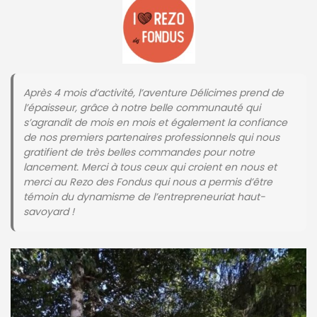
Après 4 mois d’activité, l’aventure Délicimes prend de
l’épaisseur, grâce à notre belle communauté qui
s’agrandit de mois en mois et également la confiance
de nos premiers partenaires professionnels qui nous
gratifient de très belles commandes pour notre
lancement. Merci à tous ceux qui croient en nous et
merci au Rezo des Fondus qui nous a permis d’être
témoin du dynamisme de l’entrepreneuriat haut-
savoyard !