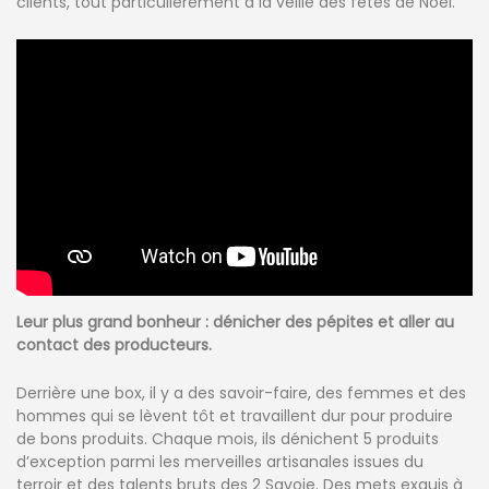
clients, tout particulièrement à la veille des fêtes de Noël.
Leur plus grand bonheur : dénicher des pépites et aller au
contact des producteurs.
Derrière une box, il y a des savoir-faire, des femmes et des
hommes qui se lèvent tôt et travaillent dur pour produire
de bons produits. Chaque mois, ils dénichent 5 produits
d’exception parmi les merveilles artisanales issues du
terroir et des talents bruts des 2 Savoie. Des mets exquis à