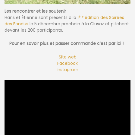
Les rencontrer et les soutenir
ère
Hans et Étienne sont présents à la
1
édition des Soirées
des Fondus
le 5 décembre prochain à la Clusaz et pitchent
devant les 200 participants.
Pour en savoir plus et passer commande c’est par ici !
Site web
Facebook
Instagram