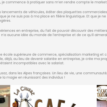
 lui, je commence à pratiquer sans m’en rendre compte le marke
ur les lancements de véhicules, éditer des plaquettes commerciale
je ne suis pas à ma place en filière linguistique. Et que je ne 
ngères.
xpériences en entreprise, du fait de pouvoir découvrir des métie
 n’a aucune idée du monde de l’entreprise et de ce qu’il aimerait 
 une école supérieure de commerce, spécialisation marketing et 
ole, déjà, au lieu de devenir salariée en entreprise, je crée ma 
étaient incompatibles avec le salariat.
saz, dans les Alpes françaises. Un lieu de vie, une communauté, u
 la magie en réunissant des individus !