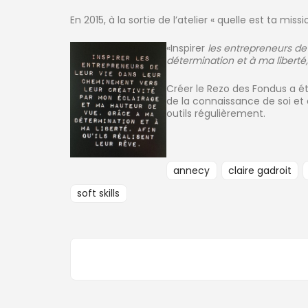
En 2015, à la sortie de l’atelier « quelle est ta missi
«Inspirer
les entrepreneurs de
détermination et à ma liberté, a
Créer le Rezo des Fondus a ét
de la connaissance de soi et 
outils régulièrement.
annecy
claire gadroit
soft skills