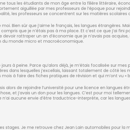
mme tous les étudiants de mon âge entre la filière littéraire, écon
ortement aiguillée par mes professeurs de l’époque pour rejoindre 
balité, les professeurs se concentrent sur les matières scolaires d
 moi. Bien sûr que j’aime le français, les langues étrangères. Ma
compris que je n’étais pas à ma place. Et c’est ce que j’ai fini pa
 devoir rattraper un an d’économie que je n’avais pas acquise, m
ion du monde micro et macroéconomique.
jours à peine. Parce qu’alors déjà, je m’étais focalisée sur mes 
tières dans lesquelles j’excellais, laissant totalement de côté l
 mois à faire des fiches pratiques de révision et qui m’ont vu «
sis alors de rejoindre l’université pour une licence en langues 
 chose, et j’avais un don pour les langues. C’est pour moi tellemen
 n’ai aucune envie d’être traductrice-interprète, car les langue
des stages. Je me retrouve chez Jean Lain automobiles pour la 