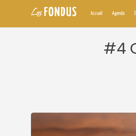
Accueil
Agenda
E
#4 Q